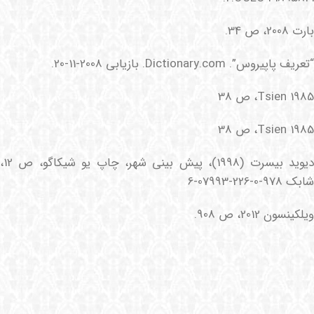
بارت 2008، ص 34.
“تعریف پاپیروس”. Dictionary.com. بازیابی 2008-11-20.
Tsien 1985، ص 38
Tsien 1985، ص 38
دیوید بیسرت (1998)، پیش بینی شهر، چاپ یو شیکاگو، ص 12،
شابک 978-0-226-07993-6
ویلکینسون 2012، ص 908.