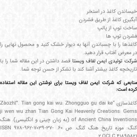
خیساندن کاغذ در استخر
آبگیری کاغذ از طریق فشردن
ساخت توپ از پالپ
فشردن توپ ها
کاغذها را با چسباندن آنها به دیوار خشک کنید و محصول نهایی را
در معرض آفتاب قرار دهید.
رکت تولیدی ایمن لفاف ویستا
قصد داشتن در این مقاله شما را با
تاریخچه کاغذ بیشتر آشنا کند با تشکر از حسن توجه شما.
منابعی که شرکت ایمن لفاف ویستا برای نوشتن این مقاله استفاده
کرده است:
کاغذسازی “Zàozhǐ”. Tian gong kai wu: Zhongguo gu dai ke
ji wen wu zhan Tian Gong Kai Heavenly Creations: Gems
of Ancient China Inventions (به زبان چینی و انگلیسی). هنگ
کنگ: موزه تاریخ هنگ کنگ. ص 60. ISBN 978-962-7039-37-
2.OCLC 41895821.