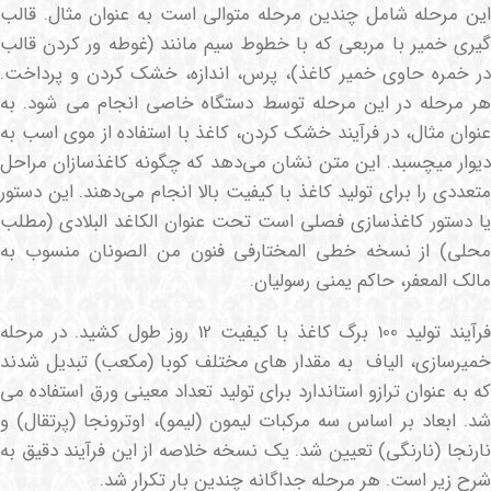
این مرحله شامل چندین مرحله متوالی است به عنوان مثال. قالب
گیری خمیر با مربعی که با خطوط سیم مانند (غوطه ور کردن قالب
در خمره حاوی خمیر کاغذ)، پرس، اندازه، خشک کردن و پرداخت.
هر مرحله در این مرحله توسط دستگاه خاصی انجام می شود. به
عنوان مثال، در فرآیند خشک کردن، کاغذ با استفاده از موی اسب به
دیوار میچسبد. این متن نشان می‌دهد که چگونه کاغذسازان مراحل
متعددی را برای تولید کاغذ با کیفیت بالا انجام می‌دهند. این دستور
یا دستور کاغذسازی فصلی است تحت عنوان الکاغد البلادی (مطلب
محلی) از نسخه خطی المختارفی فنون من الصونان منسوب به
مالک المعفر، حاکم یمنی رسولیان.
فرآیند تولید 100 برگ کاغذ با کیفیت 12 روز طول کشید. در مرحله
خمیرسازی، الیاف به مقدار های مختلف کوبا (مکعب) تبدیل شدند
که به عنوان ترازو استاندارد برای تولید تعداد معینی ورق استفاده می
شد. ابعاد بر اساس سه مرکبات لیمون (لیمو)، اوترونجا (پرتقال) و
نارنجا (نارنگی) تعیین شد. یک نسخه خلاصه از این فرآیند دقیق به
شرح زیر است. هر مرحله جداگانه چندین بار تکرار شد.