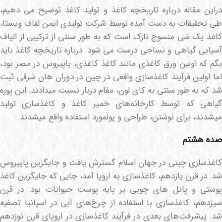
دراین مقاله درباره تاریخچه کاغذ و تولید کاغذ توضیح می دهیم،
طی تحقیقات به دست آمده توسط شرکت تولیدی ایمن لفاف ویستا،
کاغذ یک شی منسوج نازک است که به طور سنتی از ترکیبی از الیاف
آسیابی گیاهی و نساجی درست می شود. درباره تاریخچه کاغذ باید
بگم که اولین ورق کاغذی مانند کاغذ کاغذی، پاپیروس در مصر بود،
اما اولین فرآیند کاغذسازی واقعی در چین در دوران هان شرقی ثبت
شد که به طور سنتی به کای لون، مقام دربار نسبت میدادند. این پوره
گیاهی که توسط کارخانه‌های خمیر کاغذ و کاغذسازی تولید
میشدند، برای نوشتن، طراحی و پولمورد استفاده واقع میشدند.
صده هشتم
کاغذسازی چینی در جهان اسلام گسترش یافت و جایگزین پاپیروس
شد. در قرن یازدهم، کاغذسازی به اروپا آمد، جایی که جایگزین کاغذ
پوستی و پانل های چوبی بر پایه پوست حیوانات بود. در قرن
سیزدهم، کاغذسازی با استفاده از چرخ‌های آبی در اسپانیا تصفیه
شد. پیشرفت‌های بعدی در فرآیند کاغذسازی در اروپای قرن نوزدهم