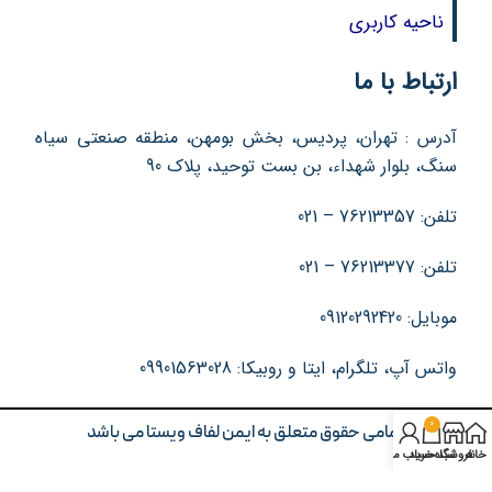
ناحیه کاربری
ارتباط با ما
آدرس : تهران، پردیس، بخش بومهن، منطقه صنعتی سیاه
سنگ، بلوار شهداء، بن بست توحید، پلاک 90
تلفن: 76213357 – 021
تلفن: 76213377 – 021
موبایل: 09120292420
واتس آپ، تلگرام، ایتا و روبیکا: 09901563028
0
تمامی حقوق متعلق به ایمن لفاف ویستا می باشد
خانه
فروشگاه
سبد خرید
حساب من