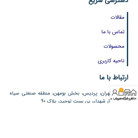
دسترسی سریع
مقالات
تماس با ما
محصولات
ناحیه کاربری
ارتباط با ما
0
آدرس : تهران، پردیس، بخش بومهن، منطقه صنعتی سیاه
خانه
فروشگاه
سبد خرید
حساب من
سنگ، بلوار شهداء، بن بست توحید، پلاک 90
تلفن: 76213357 – 021
تلفن: 76213377 – 021