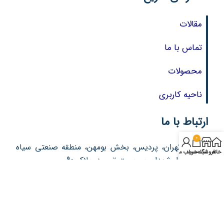
مقالات
تماس با ما
محصولات
ناحیه کاربری
ارتباط با ما
0
آدرس : تهران، پردیس، بخش بومهن، منطقه صنعتی سیاه
خانه
فروشگاه
سبد خرید
حساب من
سنگ، بلوار شهداء، بن بست توحید، پلاک 90
تلفن: 76213357 – 021
تلفن: 76213377 – 021