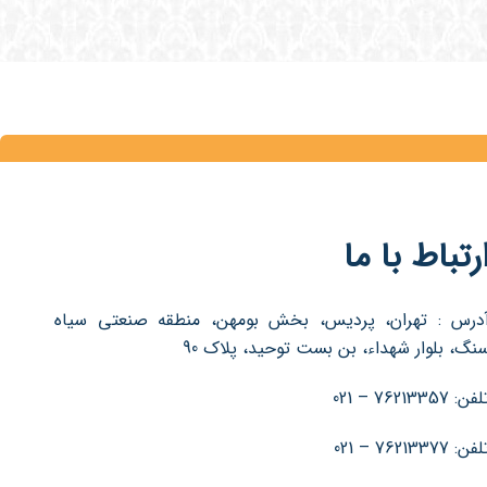
رتباط با ما
درس : تهران، پردیس، بخش بومهن، منطقه صنعتی سیاه
نگ، بلوار شهداء، بن بست توحید، پلاک 90
فن: 76213357 – 021
فن: 76213377 – 021