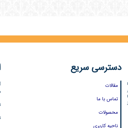
دسترسی سریع
ا
آ
مقالات
ر
س
تماس با ما
تل
محصولات
تل
ناحیه کاربری