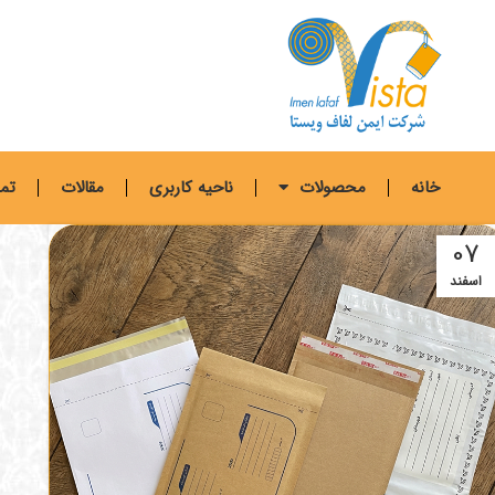
خانه
محصولات
ناحیه کاربری
مقالات
تما
07
اسفند