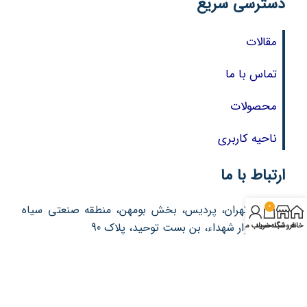
دسترسی سریع
مقالات
تماس با ما
محصولات
ناحیه کاربری
ارتباط با ما
0
آدرس : تهران، پردیس، بخش بومهن، منطقه صنعتی سیاه
سنگ، بلوار شهداء، بن بست توحید، پلاک 90
خانه
فروشگاه
سبد خرید
حساب من
تلفن: 76213357 – 021
تلفن: 76213377 – 021