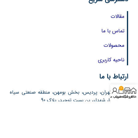
مقالات
تماس با ما
محصولات
ناحیه کاربری
ارتباط با ما
0
آدرس : تهران، پردیس، بخش بومهن، منطقه صنعتی سیاه
خانه
فروشگاه
سبد خرید
حساب من
سنگ، بلوار شهداء، بن بست توحید، پلاک 90
تلفن: 76213357 – 021
تلفن: 76213377 – 021