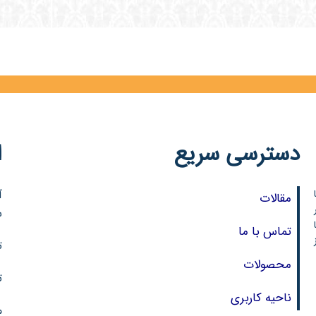
دسترسی سریع
ا
آ
مقالات
ر
س
تماس با ما
تل
محصولات
تل
ناحیه کاربری
مو