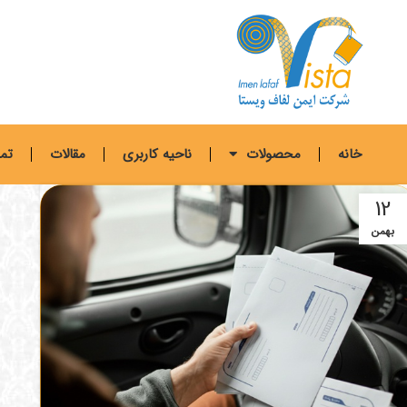
خانه
محصولات
ناحیه کاربری
مقالات
تما
12
بهمن