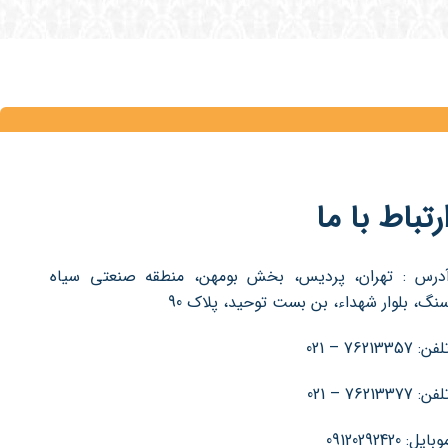
رتباط با ما
درس : تهران، پردیس، بخش بومهن، منطقه صنعتی سیاه
نگ، بلوار شهداء، بن بست توحید، پلاک 90
فن: 76213357 – 021
فن: 76213377 – 021
بایل: 09120292420