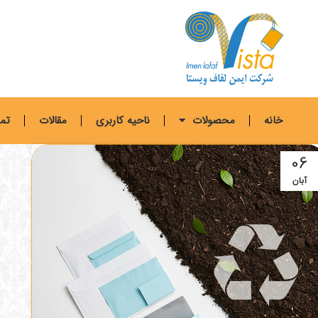
خانه
محصولات
ناحیه کاربری
مقالات
تما
06
آبان