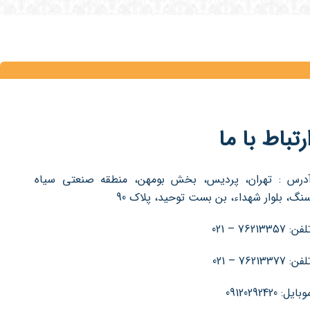
رتباط با ما
درس : تهران، پردیس، بخش بومهن، منطقه صنعتی سیاه
نگ، بلوار شهداء، بن بست توحید، پلاک 90
فن: 76213357 – 021
فن: 76213377 – 021
بایل: 09120292420