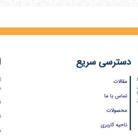
دسترسی سریع
ا
آ
مقالات
ر
س
تماس با ما
تل
محصولات
تل
ناحیه کاربری
مو