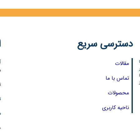
دسترسی سریع
ا
آ
مقالات
ر
س
تماس با ما
تل
محصولات
تل
ناحیه کاربری
مو
و