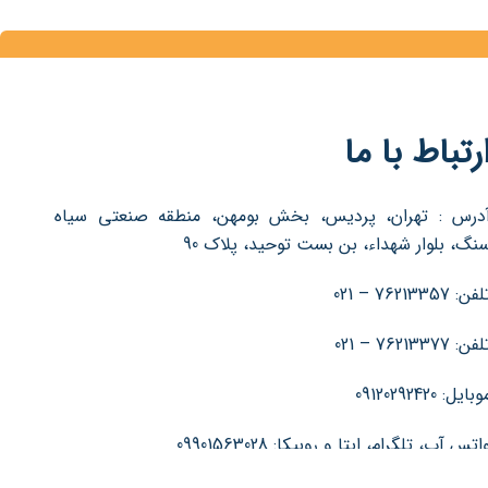
رتباط با ما
درس : تهران، پردیس، بخش بومهن، منطقه صنعتی سیاه
نگ، بلوار شهداء، بن بست توحید، پلاک 90
فن: 76213357 – 021
فن: 76213377 – 021
بایل: 09120292420
اتس آپ، تلگرام، ایتا و روبیکا: 09901563028